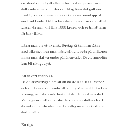
en oförutsedd utgift eller ordna med en present så är
detta inte en särskilt stor sak. Idag finns det gott om
kreditgivare som snabbt kan skicka en tusenlapp till
ens bankkonto. Det här betyder att man kan vara rätt så
kräsen då man vill låna 1000 kronor och se till att man
får bra villkor.
Lånar man via ett svenskt företag så kan man räkna
med säkerhet men man måste alltid ta reda på villkoren
innan man skriver under på låneavtalet för ett snabblån
kan bli riktigt dyrt.
Ett säkert snabblån
Då du är övertygad om att du måste låna 1000 kronor
och att du inte kan vänta till löning så är snabblånet en
lösning, men du måste tänka på det där med säkerhet.
Var noga med att du förstår de krav som ställs och att
du vet vad kostnaden blir. Ju tydligare ett mikrolån är,
desto bättre.
Ett tips