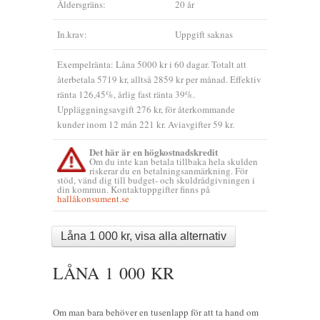
Åldersgräns:
20 år
In.krav:
Uppgift saknas
Exempelränta: Låna 5000 kr i 60 dagar. Totalt att
återbetala 5719 kr, alltså 2859 kr per månad. Effektiv
ränta 126,45%, årlig fast ränta 39%.
Uppläggningsavgift 276 kr, för återkommande
kunder inom 12 mån 221 kr. Aviavgifter 59 kr.
Det här är en högkostnadskredit
Om du inte kan betala tillbaka hela skulden
riskerar du en betalningsanmärkning. För
stöd, vänd dig till budget- och skuldrådgivningen i
din kommun. Kontaktuppgifter finns på
hallåkonsument.se
Låna 1 000 kr, visa alla alternativ
LÅNA 1 000 KR
Om man bara behöver en tusenlapp för att ta hand om