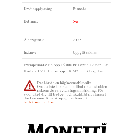
Kreditupplysning:
Bisnode
Bet.anm:
Nej
Åldersgräns:
20 år
In.krav:
Uppgift saknas
Exempelränta: Belopp 15 000 kr. Löptid 12 mån. Eff.
Ränta: 61,2%. Tot belopp: 19 242 kr inkl.avgifter
Det här är en högkostnadskredit
Om du inte kan betala tillbaka hela skulden
riskerar du en betalningsanmärkning. För
stöd, vänd dig till budget- och skuldrådgivningen i
din kommun. Kontaktuppgifter finns på
hallåkonsument.se