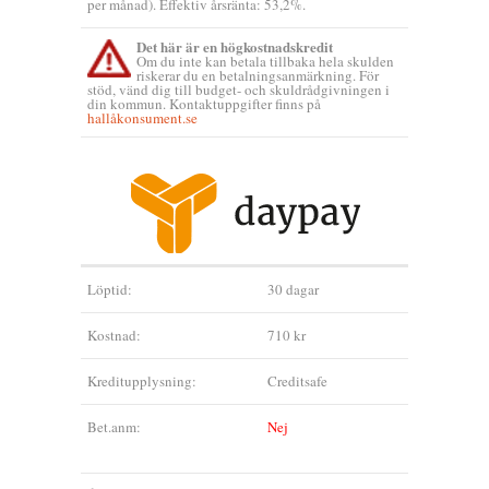
per månad). Effektiv årsränta: 53,2%.
Det här är en högkostnadskredit
Om du inte kan betala tillbaka hela skulden
riskerar du en betalningsanmärkning. För
stöd, vänd dig till budget- och skuldrådgivningen i
din kommun. Kontaktuppgifter finns på
hallåkonsument.se
Löptid:
30 dagar
Kostnad:
710 kr
Kreditupplysning:
Creditsafe
Bet.anm:
Nej