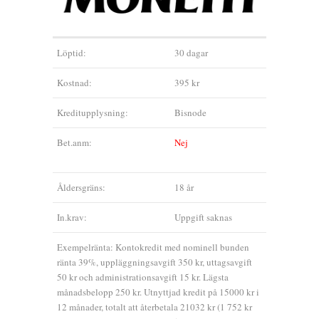
Löptid:
30 dagar
Kostnad:
395 kr
Kreditupplysning:
Bisnode
Bet.anm:
Nej
Åldersgräns:
18 år
In.krav:
Uppgift saknas
Exempelränta: Kontokredit med nominell bunden
ränta 39%, uppläggningsavgift 350 kr, uttagsavgift
50 kr och administrationsavgift 15 kr. Lägsta
månadsbelopp 250 kr. Utnyttjad kredit på 15000 kr i
12 månader, totalt att återbetala 21032 kr (1 752 kr