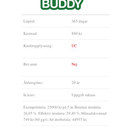
Löptid:
365 dagar
Kostnad:
880 kr
Kreditupplysning:
UC
Bet.anm:
Nej
Åldersgräns:
20 år
In.krav:
Uppgift saknas
Exempelränta: 25000 kr på 5 år. Bunden årsränta:
26,05 %. Effektiv årsränta: 29,40 %. Månadskostnad:
749 kr (60 ggr). Att återbetala: 44955 kr.