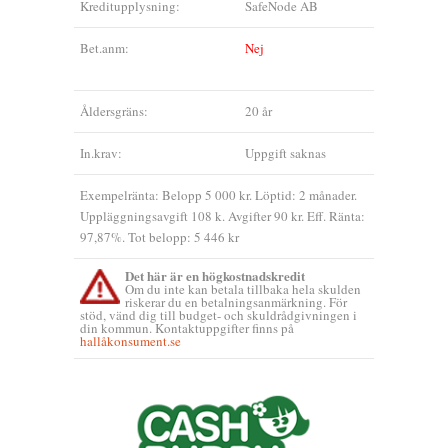
Kreditupplysning:
SafeNode AB
Bet.anm:
Nej
Åldersgräns:
20 år
In.krav:
Uppgift saknas
Exempelränta: Belopp 5 000 kr. Löptid: 2 månader.
Uppläggningsavgift 108 k. Avgifter 90 kr. Eff. Ränta:
97,87%. Tot belopp: 5 446 kr
Det här är en högkostnadskredit
Om du inte kan betala tillbaka hela skulden
riskerar du en betalningsanmärkning. För
stöd, vänd dig till budget- och skuldrådgivningen i
din kommun. Kontaktuppgifter finns på
hallåkonsument.se