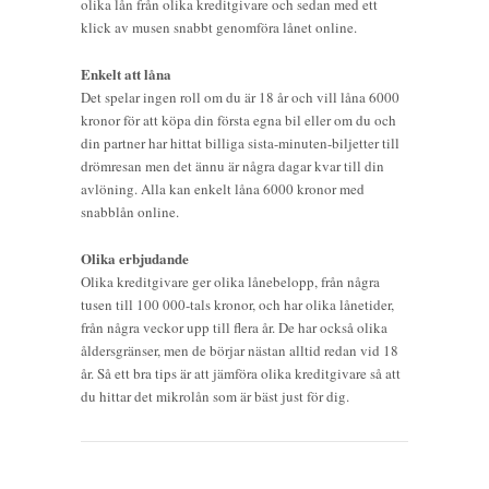
olika lån från olika kreditgivare och sedan med ett
klick av musen snabbt genomföra lånet online.
Enkelt att låna
Det spelar ingen roll om du är 18 år och vill låna 6000
kronor för att köpa din första egna bil eller om du och
din partner har hittat billiga sista-minuten-biljetter till
drömresan men det ännu är några dagar kvar till din
avlöning. Alla kan enkelt låna 6000 kronor med
snabblån online.
Olika erbjudande
Olika kreditgivare ger olika lånebelopp, från några
tusen till 100 000-tals kronor, och har olika lånetider,
från några veckor upp till flera år. De har också olika
åldersgränser, men de börjar nästan alltid redan vid 18
år. Så ett bra tips är att jämföra olika kreditgivare så att
du hittar det mikrolån som är bäst just för dig.