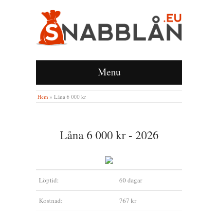
Menu
Hem
»
Låna 6 000 kr
Låna 6 000 kr - 2026
Löptid:
60 dagar
Kostnad:
767 kr