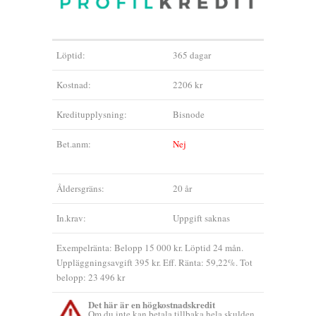
Löptid:
365 dagar
Kostnad:
2206 kr
Kreditupplysning:
Bisnode
Bet.anm:
Nej
Åldersgräns:
20 år
In.krav:
Uppgift saknas
Exempelränta: Belopp 15 000 kr. Löptid 24 mån.
Uppläggningsavgift 395 kr. Eff. Ränta: 59,22%. Tot
belopp: 23 496 kr
Det här är en högkostnadskredit
Om du inte kan betala tillbaka hela skulden