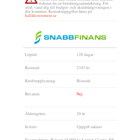
riskerar du en betalningsanmärkning. För
stöd, vänd dig till budget- och skuldrådgivningen i
din kommun. Kontaktuppgifter finns på
hallåkonsument.se
Löptid:
120 dagar
Kostnad:
2345 kr
Kreditupplysning:
Bisnode
Bet.anm:
Nej
Åldersgräns:
20 år
In.krav:
Uppgift saknas
Exempelränta: Belopp 15 000 kr. Löptid 12 mån. Eff.