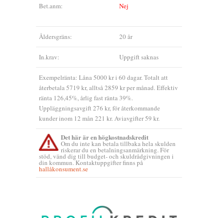
Bet.anm:
Nej
Åldersgräns:
20 år
In.krav:
Uppgift saknas
Exempelränta: Låna 5000 kr i 60 dagar. Totalt att
återbetala 5719 kr, alltså 2859 kr per månad. Effektiv
ränta 126,45%, årlig fast ränta 39%.
Uppläggningsavgift 276 kr, för återkommande
kunder inom 12 mån 221 kr. Aviavgifter 59 kr.
Det här är en högkostnadskredit
Om du inte kan betala tillbaka hela skulden
riskerar du en betalningsanmärkning. För
stöd, vänd dig till budget- och skuldrådgivningen i
din kommun. Kontaktuppgifter finns på
hallåkonsument.se