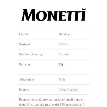
Löptid:
180 dagar
Kostnad:
1340 kr
Kreditupplysning:
Bisnode
Bet.anm:
Nej
Åldersgräns:
18 år
In.krav:
Uppgift saknas
Exempelränta: Kontokredit med nominell bunden
ränta 39%, uppläggningsavgift 350 kr, uttagsavgift