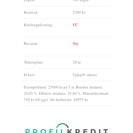
Kostnad:
2200 kr
Kreditupplysning:
UC
Bet.anm:
Nej
Åldersgräns:
20 år
In.krav:
Uppgift saknas
Exempelränta: 25000 kr på 5 år. Bunden årsränta:
26,05 %. Effektiv årsränta: 29,40 %. Månadskostnad:
749 kr (60 ggr). Att återbetala: 44955 kr.