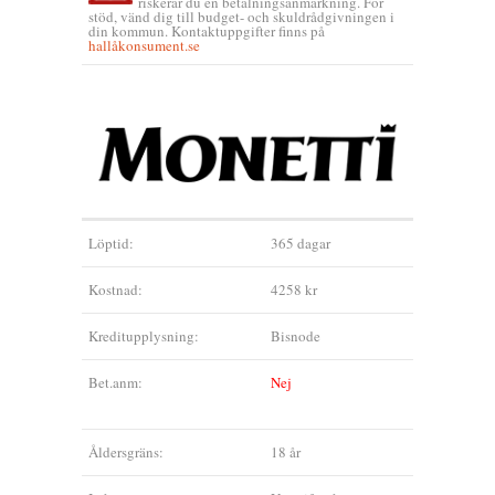
riskerar du en betalningsanmärkning. För
stöd, vänd dig till budget- och skuldrådgivningen i
din kommun. Kontaktuppgifter finns på
hallåkonsument.se
Löptid:
365 dagar
Kostnad:
4258 kr
Kreditupplysning:
Bisnode
Bet.anm:
Nej
Åldersgräns:
18 år