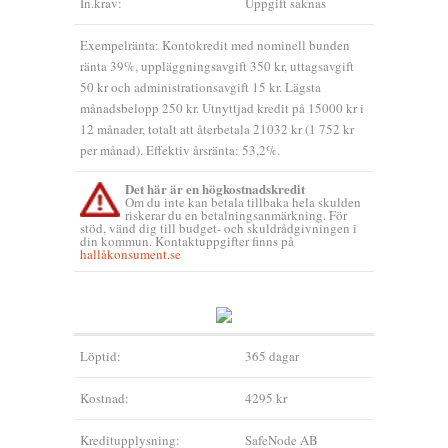
In.krav:
Uppgift saknas
Exempelränta: Kontokredit med nominell bunden
ränta 39%, uppläggningsavgift 350 kr, uttagsavgift
50 kr och administrationsavgift 15 kr. Lägsta
månadsbelopp 250 kr. Utnyttjad kredit på 15000 kr i
12 månader, totalt att återbetala 21032 kr (1 752 kr
per månad). Effektiv årsränta: 53,2%.
Det här är en högkostnadskredit
Om du inte kan betala tillbaka hela skulden
riskerar du en betalningsanmärkning. För
stöd, vänd dig till budget- och skuldrådgivningen i
din kommun. Kontaktuppgifter finns på
hallåkonsument.se
Löptid:
365 dagar
Kostnad:
4295 kr
Kreditupplysning:
SafeNode AB