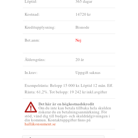
Löptid:
365 dagar
Kostnad:
14720 kr
Kreditupplysning:
Bisnode
Bet.anm:
Nej
Åldersgräns:
20 år
In.krav:
Uppgift saknas
Exempelränta: Belopp 15 000 kr. Löptid 12 mån. Eff.
Ränta: 61,2%. Tot belopp: 19 242 kr inkl.avgifter
Det här är en högkostnadskredit
Om du inte kan betala tillbaka hela skulden
riskerar du en betalningsanmärkning. För
stöd, vänd dig till budget- och skuldrådgivningen i
din kommun. Kontaktuppgifter finns på
hallåkonsument.se