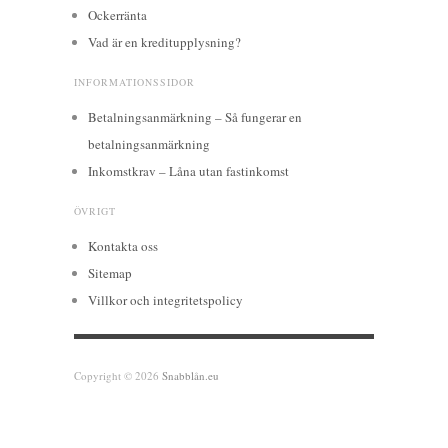
Ockerränta
Vad är en kreditupplysning?
INFORMATIONSSIDOR
Betalningsanmärkning – Så fungerar en
betalningsanmärkning
Inkomstkrav – Låna utan fastinkomst
ÖVRIGT
Kontakta oss
Sitemap
Villkor och integritetspolicy
Copyright © 2026
Snabblån.eu