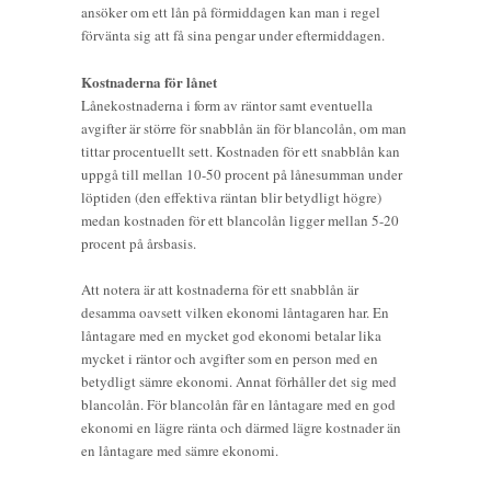
ansöker om ett lån på förmiddagen kan man i regel
förvänta sig att få sina pengar under eftermiddagen.
Kostnaderna för lånet
Lånekostnaderna i form av räntor samt eventuella
avgifter är större för snabblån än för blancolån, om man
tittar procentuellt sett. Kostnaden för ett snabblån kan
uppgå till mellan 10-50 procent på lånesumman under
löptiden (den effektiva räntan blir betydligt högre)
medan kostnaden för ett blancolån ligger mellan 5-20
procent på årsbasis.
Att notera är att kostnaderna för ett snabblån är
desamma oavsett vilken ekonomi låntagaren har. En
låntagare med en mycket god ekonomi betalar lika
mycket i räntor och avgifter som en person med en
betydligt sämre ekonomi. Annat förhåller det sig med
blancolån. För blancolån får en låntagare med en god
ekonomi en lägre ränta och därmed lägre kostnader än
en låntagare med sämre ekonomi.