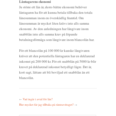
Låntagarens ekonomi
Ju större ett lån är, desto bättre ekonomi behöver
låntagaren ha för att kunna betala tillbaka den totala
lånesumman inom en överskådlig framtid. Om
lånesumman är mycket liten krävs inte alls samma
ekonomi. Av den anledningen har långivare inom
snabblån inte alls samma krav på löpande
betalningsförmåga som långivare inom blancolån har.
För ett blancolån på 100 000 kr kanske långivaren
kräver att den potentiella låntagaren har en deklarerad
inkomst på 200 000 kr. För ett snabblån på 5000 kr blir
kravet på deklarerad inkomst betydligt lägre. Det är,
kort sagt, lättare att bli beviljad ett snabblån än ett
blancolån.
←
Vad ingår i avtal för lån?
Hur mycket får jag tillbaka på ränteavdraget?
→