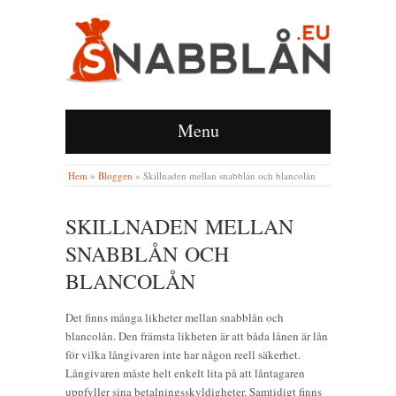
Menu
Hem
»
Bloggen
»
Skillnaden mellan snabblån och blancolån
SKILLNADEN MELLAN
SNABBLÅN OCH
BLANCOLÅN
Det finns många likheter mellan snabblån och
blancolån. Den främsta likheten är att båda lånen är lån
för vilka långivaren inte har någon reell säkerhet.
Långivaren måste helt enkelt lita på att låntagaren
uppfyller sina betalningsskyldigheter. Samtidigt finns