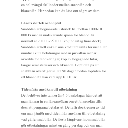
en hel mängd skillnader mellan snabblån och
blancolån. Här nedan kan du läsa om några av dem.
Lånets storlek och löptid
Snabblån är begränsade i storlek till mellan 1000-10
000 kr medan motsvarande spann för blancolån
normalt är 20 000-350 000 kr (undantag finns dock).
Snabblån är helt enkelt små krediter tänkta för mer eller
mindre akuta betalningar medan privatlån mer är
avsedda för renoveringar, köp av begagnade bilar,
längre semesterresor och liknande. Löptiden på ett
snabblån överstiger sällan 90 dagar medan löptiden för
ett blancolån kan vara upp till 10 år.
Tiden från ansökan till utbetalning
Det behöver inte ta mer än 4-5 bankdagar från det att
man lämnar in en låneansökan om ett blancolån tills
dess att pengarna betalas ut. Detta är dock eoner av tid
om man jämför med tiden från ansökan till utbetalning
vad gäller snabblån. De flesta långivare inom snabblån
gör utbetalningar minst en gång per dag och om man